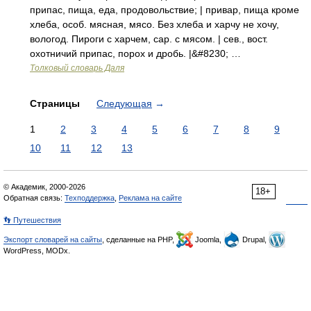
припас, пища, еда, продовольствие; | привар, пища кроме
хлеба, особ. мясная, мясо. Без хлеба и харчу не хочу,
вологод. Пироги с харчем, сар. с мясом. | сев., вост.
охотничий припас, порох и дробь. |&#8230; …
Толковый словарь Даля
Страницы
Следующая
→
1
2
3
4
5
6
7
8
9
10
11
12
13
© Академик, 2000-2026
18+
Обратная связь:
Техподдержка
,
Реклама на сайте
👣 Путешествия
Экспорт словарей на сайты
, сделанные на PHP,
Joomla,
Drupal,
WordPress, MODx.