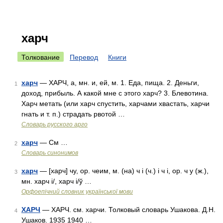
харч
Толкование
Перевод
Книги
харч
— ХАРЧ, а, мн. и, ей, м. 1. Еда, пища. 2. Деньги,
1
доход, прибыль. А какой мне с этого харч? 3. Блевотина.
Харч метать (или харч спустить, харчами хвастать, харчи
гнать и т. п.) страдать рвотой …
Словарь русского арго
харч
— См …
2
Словарь синонимов
харч
— [харч] чу, ор. чеим, м. (на) ч і (ч.) і ч і, ор. ч у (ж.),
3
мн. харч і/, харч і/ў …
Орфоепічний словник української мови
ХАРЧ
— ХАРЧ. см. харчи. Толковый словарь Ушакова. Д.Н.
4
Ушаков. 1935 1940 …