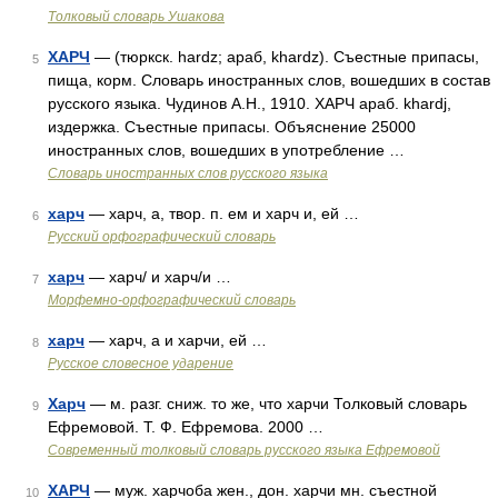
Толковый словарь Ушакова
ХАРЧ
— (тюркск. hardz; араб, khardz). Съестные припасы,
5
пища, корм. Словарь иностранных слов, вошедших в состав
русского языка. Чудинов А.Н., 1910. ХАРЧ араб. khardj,
издержка. Съестные припасы. Объяснение 25000
иностранных слов, вошедших в употребление …
Словарь иностранных слов русского языка
харч
— харч, а, твор. п. ем и харч и, ей …
6
Русский орфографический словарь
харч
— харч/ и харч/и …
7
Морфемно-орфографический словарь
харч
— харч, а и харчи, ей …
8
Русское словесное ударение
Харч
— м. разг. сниж. то же, что харчи Толковый словарь
9
Ефремовой. Т. Ф. Ефремова. 2000 …
Современный толковый словарь русского языка Ефремовой
ХАРЧ
— муж. харчоба жен., дон. харчи мн. съестной
10